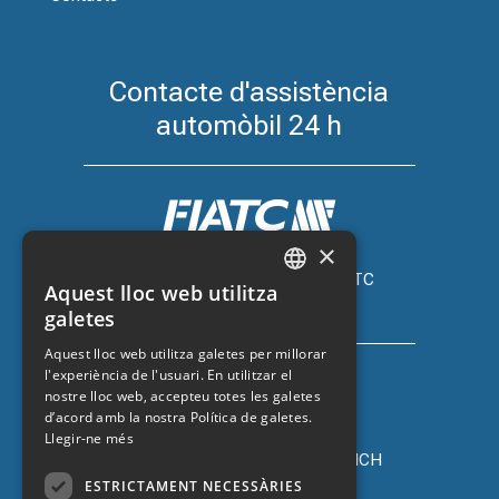
Contacte d'assistència
automòbil 24 h
×
Assegurança de cotxe amb FIATC
Aquest lloc web utilitza
+34 918 66 98 06
CATALAN
galetes
SPANISH
Aquest lloc web utilitza galetes per millorar
l'experiència de l'usuari. En utilitzar el
ENGLISH
nostre lloc web, accepteu totes les galetes
FRENCH
d’acord amb la nostra Política de galetes.
Llegir-ne més
Assegurança de cotxe amb ZURICH
+34 932 67 10 40
ESTRICTAMENT NECESSÀRIES