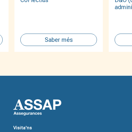
Col·lectius
admini
Saber més
Visita'ns