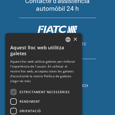
Contacte d'assistència
automòbil 24 h
×
Assegurança de cotxe amb FIATC
Aquest lloc web utilitza
+34 918 66 98 06
CATALAN
galetes
SPANISH
Aquest lloc web utilitza galetes per millorar
l'experiència de l'usuari. En utilitzar el
ENGLISH
nostre lloc web, accepteu totes les galetes
FRENCH
d’acord amb la nostra Política de galetes.
Llegir-ne més
Assegurança de cotxe amb ZURICH
+34 932 67 10 40
ESTRICTAMENT NECESSÀRIES
RENDIMENT
ORIENTACIÓ