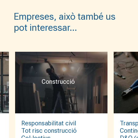
Empreses, això també us
pot interessar…
Construcció
Transp
Responsabilitat civil
Contin
Tot risc construcció
D&O (d