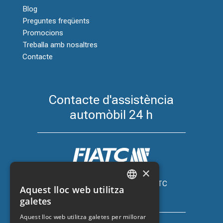
Blog
Preguntes freqüents
Promocions
Treballa amb nosaltres
Contacte
Contacte d'assistència
automòbil 24 h
×
Assegurança de cotxe amb FIATC
Aquest lloc web utilitza
+34 918 66 98 06
CATALAN
galetes
SPANISH
Aquest lloc web utilitza galetes per millorar