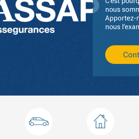
C’est pour
nous somm
Apportez-n
nous l’exa
Cont