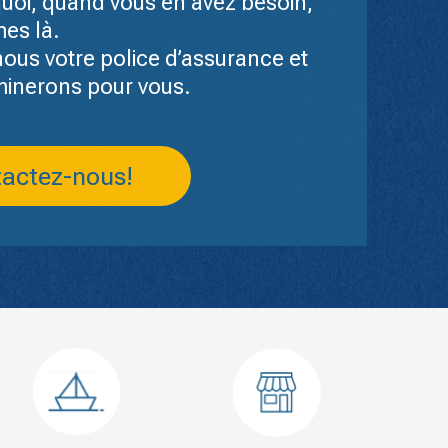
quoi, quand vous en avez besoin,
es là.
ous votre police d’assurance et
minerons pour vous.
actez-nous!