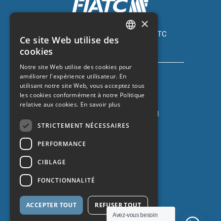
×
Assurance automobile avec FIATC
Ce site Web utilise des
+34 918 66 98 06
CATALAN
cookies
SPANISH
Notre site Web utilise des cookies pour
améliorer l'expérience utilisateur. En
ENGLISH
utilisant notre site Web, vous acceptez tous
FRENCH
les cookies conformément à notre Politique
relative aux cookies.
En savoir plus
Assurance auto avec ZURICH
+34 932 67 10 40
STRICTEMENT NÉCESSAIRES
PERFORMANCE
CIBLAGE
FONCTIONNALITÉ
ACCEPTER TOUT
REFUSER TOUT
Protection des données
Avez-vous besoin