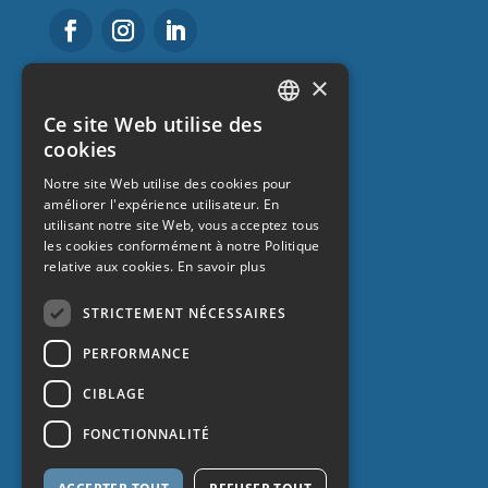
×
About us
Ce site Web utilise des
CATALAN
cookies
Get to know us
SPANISH
Notre site Web utilise des cookies pour
bloguer
améliorer l'expérience utilisateur. En
ENGLISH
Frequently Asked Questions
utilisant notre site Web, vous acceptez tous
FRENCH
Promotions
les cookies conformément à notre Politique
relative aux cookies.
En savoir plus
Work with us
Contact
STRICTEMENT NÉCESSAIRES
PERFORMANCE
CIBLAGE
FONCTIONNALITÉ