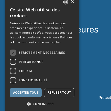
×
Contact
Ce site Web utilise des
CATALAN
cookies
d'assistance
SPANISH
Notre site Web utilise des cookies pour
voiture 24 heures
améliorer l'expérience utilisateur. En
ENGLISH
utilisant notre site Web, vous acceptez tous
sur 24
les cookies conformément à notre Politique
FRENCH
relative aux cookies.
En savoir plus
STRICTEMENT NÉCESSAIRES
PERFORMANCE
CIBLAGE
FONCTIONNALITÉ
ACCEPTER TOUT
REFUSER TOUT
Protec
CONFIGURER