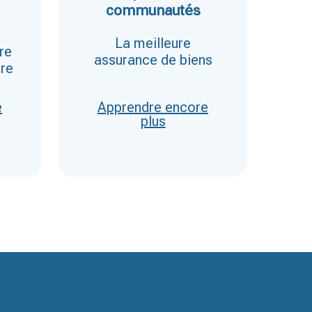
communautés
as
La meilleure
re
assurance de biens
re
e
Apprendre encore
A
plus