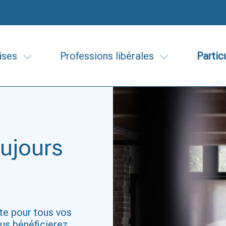
ises
Professions libérales
Partic
oujours
te pour tous vos
us bénéficierez