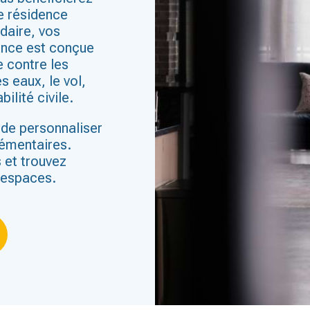
re résidence
daire, vos
rance est conçue
e contre les
s eaux, le vol,
bilité civile.
é de personnaliser
lémentaires.
 et trouvez
 espaces.