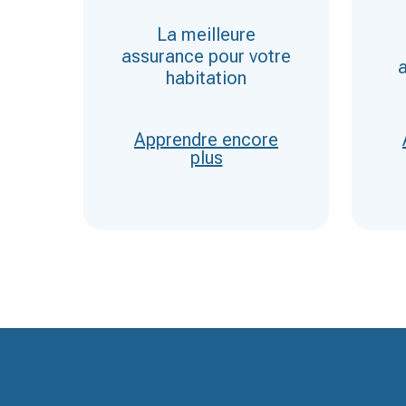
La meilleure
assurance pour votre
a
habitation
ns
re
Apprendre encore
plus