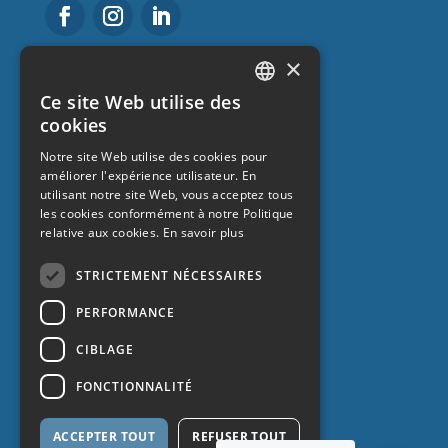
×
About us
Ce site Web utilise des
CATALAN
cookies
Get to know us
SPANISH
Notre site Web utilise des cookies pour
bloguer
améliorer l'expérience utilisateur. En
ENGLISH
Frequently Asked Questions
utilisant notre site Web, vous acceptez tous
FRENCH
Promotions
les cookies conformément à notre Politique
relative aux cookies.
En savoir plus
Work with us
Contact
STRICTEMENT NÉCESSAIRES
PERFORMANCE
CIBLAGE
FONCTIONNALITÉ
ACCEPTER TOUT
REFUSER TOUT
Data protection