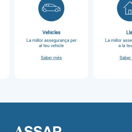
Vehicles
Lla
La millor assegurança per
La millor ass
al teu vehicle
a la tev
Saber més
Saber