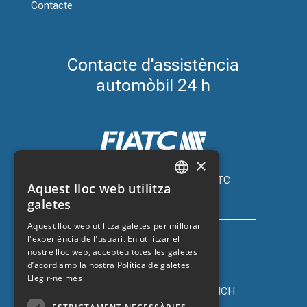
Contacte
Contacte d'assistència
automòbil 24 h
×
Assegurança de cotxe amb FIATC
Aquest lloc web utilitza
+34 918 66 98 06
CATALAN
galetes
SPANISH
Aquest lloc web utilitza galetes per millorar
l'experiència de l'usuari. En utilitzar el
ENGLISH
nostre lloc web, accepteu totes les galetes
FRENCH
d’acord amb la nostra Política de galetes.
Llegir-ne més
Assegurança de cotxe amb ZURICH
+34 932 67 10 40