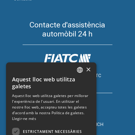
Contacte d'assistència
automòbil 24 h
×
Assegurança de cotxe amb FIATC
Aquest lloc web utilitza
+34 918 66 98 06
CATALAN
galetes
SPANISH
Aquest lloc web utilitza galetes per millorar
l'experiència de l'usuari. En utilitzar el
ENGLISH
nostre lloc web, accepteu totes les galetes
FRENCH
d’acord amb la nostra Política de galetes.
Llegir-ne més
Assegurança de cotxe amb ZURICH
+34 932 67 10 40
ESTRICTAMENT NECESSÀRIES