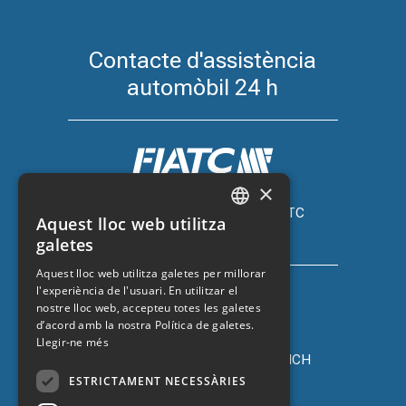
Contacte d'assistència
automòbil 24 h
×
Assegurança de cotxe amb FIATC
Aquest lloc web utilitza
+34 918 66 98 06
CATALAN
galetes
SPANISH
Aquest lloc web utilitza galetes per millorar
l'experiència de l'usuari. En utilitzar el
ENGLISH
nostre lloc web, accepteu totes les galetes
FRENCH
d’acord amb la nostra Política de galetes.
Llegir-ne més
Assegurança de cotxe amb ZURICH
+34 932 67 10 40
ESTRICTAMENT NECESSÀRIES