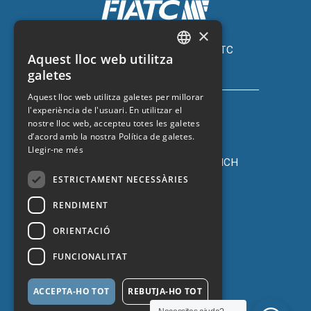
×
Assegurança de cotxe amb FIATC
Aquest lloc web utilitza
+34 918 66 98 06
CATALAN
galetes
SPANISH
Aquest lloc web utilitza galetes per millorar
l'experiència de l'usuari. En utilitzar el
ENGLISH
nostre lloc web, accepteu totes les galetes
FRENCH
d’acord amb la nostra Política de galetes.
Llegir-ne més
Assegurança de cotxe amb ZURICH
+34 932 67 10 40
ESTRICTAMENT NECESSÀRIES
RENDIMENT
ORIENTACIÓ
FUNCIONALITAT
ACCEPTA-HO TOT
REBUTJA-HO TOT
Protecció de dades