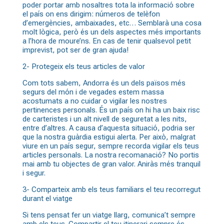
poder portar amb nosaltres tota la informació sobre
el país on ens dirigim: números de telèfon
d’emergències, ambaixades, etc… Semblarà una cosa
molt lògica, però és un dels aspectes més importants
a l’hora de moure’ns. En cas de tenir qualsevol petit
imprevist, pot ser de gran ajuda!
2- Protegeix els teus articles de valor
Com tots sabem, Andorra és un dels països més
segurs del món
i de vegades estem massa
acostumats a no cuidar o vigilar les nostres
pertinences personals. És un país on hi ha un baix risc
de carteristes i un alt nivell de seguretat a les nits,
entre d’altres. A causa d’aquesta situació, podria ser
que la nostra guàrdia estigui alerta. Per això, malgrat
viure en un país segur, sempre recorda vigilar els teus
articles personals. La nostra recomanació? No portis
mai amb tu objectes de gran valor. Aniràs més tranquil
i segur.
3- Comparteix amb els teus familiars el teu recorregut
durant el viatge
Si tens pensat fer un viatge llarg, comunica’t sempre