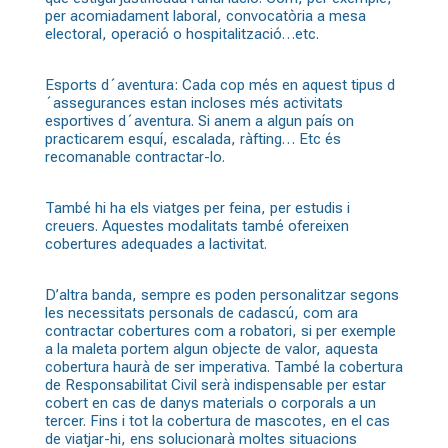
per acomiadament laboral, convocatòria a mesa
electoral, operació o hospitalització…etc.
Esports d´aventura: Cada cop més en aquest tipus d
´assegurances estan incloses més activitats
esportives d´aventura. Si anem a algun país on
practicarem esquí, escalada, ràfting… Etc és
recomanable contractar-lo.
També hi ha els viatges per feina, per estudis i
creuers. Aquestes modalitats també ofereixen
cobertures adequades a lactivitat.
D’altra banda, sempre es poden personalitzar segons
les necessitats personals de cadascú, com ara
contractar cobertures com a robatori, si per exemple
a la maleta portem algun objecte de valor, aquesta
cobertura haurà de ser imperativa. També la cobertura
de Responsabilitat Civil serà indispensable per estar
cobert en cas de danys materials o corporals a un
tercer. Fins i tot la cobertura de mascotes, en el cas
de viatjar-hi, ens solucionarà moltes situacions