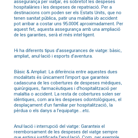
assegurança per viatjar, és sobretot les despeses
hospitalàries i les despeses de repatriació. Per a
destinacions com poden ser els Estats Units, que no
tenen sanitat pública, patir una malaltia i/o accident
pot arribar a costar uns 95.000€ aproximadament. Per
aquest fet, aquesta assegurança amb una ampliació
de les garanties, serà el més intel·ligent.
Hi ha diferents tipus d’assegurances de viatge: bàsic,
ampliat, anul·lació i esports d’aventura.
Bàsic & Ampliat: La diferència entre aquestes dues
modalitats és únicament l’import que garanteix
cadascuna de les cobertures de despeses mèdiques,
quirúrgiques, farmacèutiques i d’hospitalització per
malaltia o accident. La resta de cobertures solen ser
idèntiques, com ara les despeses odontològiques, el
desplaçament d’un familiar per hospitalització, la
pèrdua o els danys a l’equipatge…etc.
Anul·lació i interrupció del viatge: Garanteix el
reemborsament de les despeses del viatge sempre
que estigui justificada l’anul·lació. Com, per exemple,