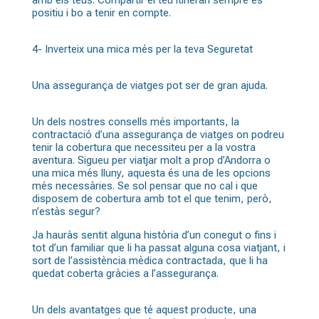
amb els teus. Compartir el teu itinerari sempre és
positiu i bo a tenir en compte.
4- Inverteix una mica més per la teva Seguretat
Una assegurança de viatges pot ser de gran ajuda.
Un dels nostres consells més importants, la
contractació d’una assegurança de viatges on podreu
tenir la cobertura que necessiteu per a la vostra
aventura. Sigueu per viatjar molt a prop d’Andorra o
una mica més lluny, aquesta és una de les opcions
més necessàries. Se sol pensar que no cal i que
disposem de cobertura amb tot el que tenim, però,
n’estàs segur?
Ja hauràs sentit alguna història d’un conegut o fins i
tot d’un familiar que li ha passat alguna cosa viatjant, i
sort de l’assistència mèdica contractada, que li ha
quedat coberta gràcies a l’assegurança.
Un dels avantatges que té aquest producte, una