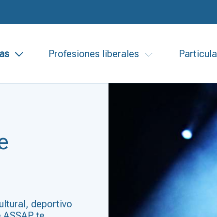
as
Profesiones liberales
Particul
e
ltural, deportivo
e ASSAP te