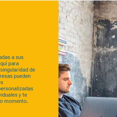
adas a sus
quí para
singularidad de
presas pueden
os
ersonalizadas
viduales y te
odo momento.