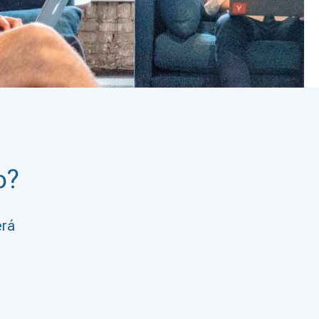
o?
erá