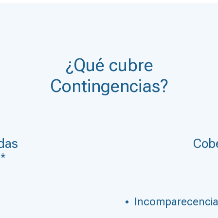
¿Qué cubre
Contingencias?
idas
Cobe
 *
Incomparecencia 