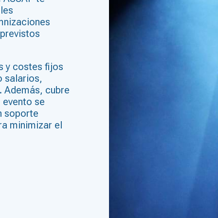
bles
mnizaciones
previstos
 y costes fijos
 salarios,
ad. Además, cubre
l evento se
n soporte
ra minimizar el