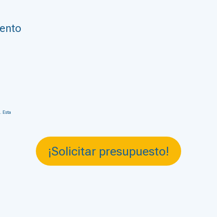
vento
. Esta
¡Solicitar presupuesto!