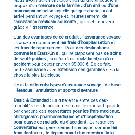
Nous avons sûrement tous entendu une anecdote à
propos d’un
membre de la famille
,
d’un ami
ou
d’une
connaissance
selon laquelle quelque chose lui est
arrivé pendant un voyage et, heureusement,
de
l’assistance médicale souscrite
, qui a été couverte
grâce à l’
assurance.
L’un des
avantages de ce produit
,
l’assurance voyage
, concerne notamment
les frais d’hospitalisation
et
les frais de rapatriement
. Pour
des destinations
comme les États-Unis
, qui ne disposent pas
de soins
de santé publics
, souffrir d’une
maladie et/ou d’un
accident
peut coûter environ 95 000 €. De ce fait,
cette
assurance
avec
extension des garanties
sera la
chose la plus judicieuse.
Il existe
différents types d’assurance voyage
:
de base
,
étendue
,
annulation
et
sports d’aventure
.
Basic & Extended
: La différence entre ces deux
modalités réside uniquement dans le montant garanti
par chacune des
couvertures pour les frais médicaux,
chirurgicaux, pharmaceutiques et d’hospitalisation
pour cause de maladie ou d’accident
. Le reste des
couvertures
est généralement identique, comme
les
frais dentaires
,
le déplacement d’un membre de la