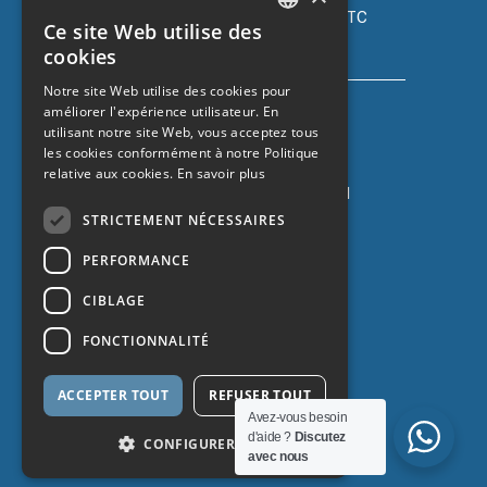
Assurance automobile avec FIATC
Ce site Web utilise des
+34 918 66 98 06
CATALAN
cookies
SPANISH
Notre site Web utilise des cookies pour
améliorer l'expérience utilisateur. En
ENGLISH
utilisant notre site Web, vous acceptez tous
FRENCH
les cookies conformément à notre Politique
relative aux cookies.
En savoir plus
Assurance auto avec ZURICH
+34 932 67 10 40
STRICTEMENT NÉCESSAIRES
PERFORMANCE
CIBLAGE
FONCTIONNALITÉ
ACCEPTER TOUT
REFUSER TOUT
Protection des données
Avez-vous besoin
d'aide ?
Discutez
CONFIGURER
avec nous