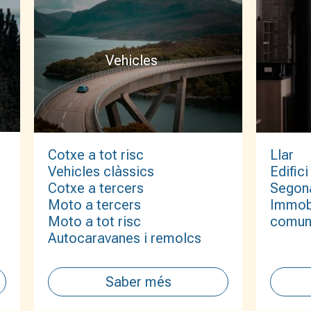
Vehicles
Cotxe a tot risc
Llar
Vehicles clàssics
Edifici
Cotxe a tercers
Segona
Moto a tercers
Immobl
Moto a tot risc
comun
Autocaravanes i remolcs
Saber més