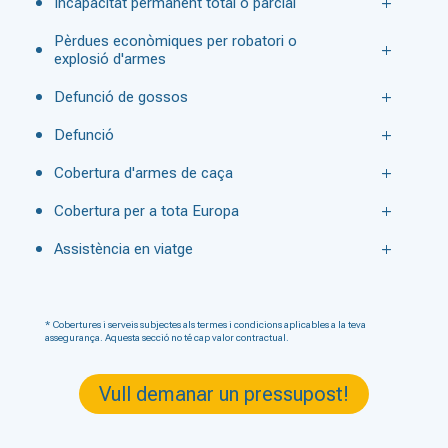
Incapacitat permanent total o parcial
Pèrdues econòmiques per robatori o
explosió d'armes
Defunció de gossos
Defunció
Cobertura d'armes de caça
Cobertura per a tota Europa
Assistència en viatge
* Cobertures i serveis subjectes als termes i condicions aplicables a la teva
assegurança. Aquesta secció no té cap valor contractual.
Vull demanar un pressupost!