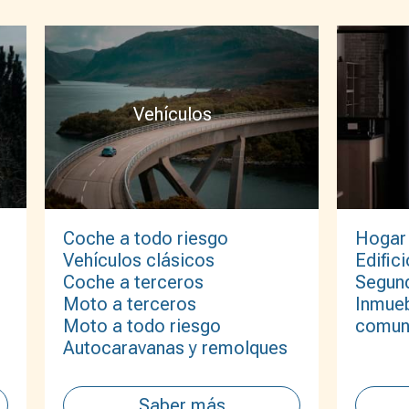
Vehículos
Coche a todo riesgo
Hogar
Vehículos clásicos
Edifici
Coche a terceros
Segund
Moto a terceros
Inmueb
Moto a todo riesgo
comun
Autocaravanas y remolques
Saber más