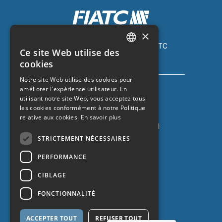
×
Assurance automobile avec FIATC
Ce site Web utilise des
+34 918 66 98 06
CATALAN
cookies
SPANISH
Notre site Web utilise des cookies pour
améliorer l'expérience utilisateur. En
ENGLISH
utilisant notre site Web, vous acceptez tous
FRENCH
les cookies conformément à notre Politique
relative aux cookies.
En savoir plus
Assurance auto avec ZURICH
+34 932 67 10 40
STRICTEMENT NÉCESSAIRES
PERFORMANCE
CIBLAGE
FONCTIONNALITÉ
ACCEPTER TOUT
REFUSER TOUT
Protection des données