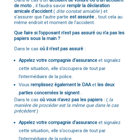
Dans le cas d’un
accident
de voiture
ou d’un accident
de moto
, il faudra savoir
remplir la déclaration
amicale d’accident
(
dite constat amiable
) et
s’assurer que l’autre partie
est assurée
, tout cela au
même endroit et moment de l’accident.
Que faire si l’opposant n’est pas assuré ou n’a pas les
papiers sous la main ?
Dans le cas
où il n’est pas assuré
:
Appelez votre compagnie d’assurance
et signalez
cette situation, elle s’occupera de tout par
l’intermédiaire de la police.
Vous
remplissez également le DAA
et
les deux
parties concernées le signent
.
Dans le cas
où vous n’avez pas les papiers
: (
la
manière de procéder est la même que dans le cas
précédent
)
Appelez votre compagnie d’assurance
et signalez
cette situation, elle s’occupera de tout par
l’intermédiaire de la police.