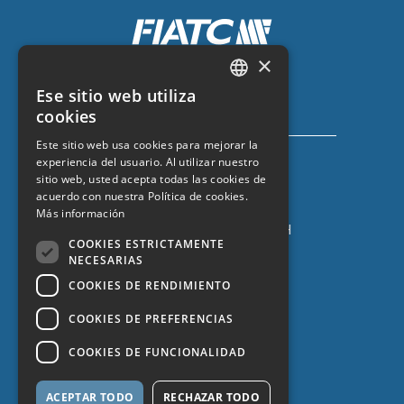
×
Seguro de coche con FIATC
Ese sitio web utiliza
+34 918 66 98 06
CATALAN
cookies
SPANISH
Este sitio web usa cookies para mejorar la
experiencia del usuario. Al utilizar nuestro
ENGLISH
sitio web, usted acepta todas las cookies de
FRENCH
acuerdo con nuestra Política de cookies.
Más información
Seguro de coche con ZURICH
COOKIES ESTRICTAMENTE
+34 932 67 10 40
NECESARIAS
COOKIES DE RENDIMIENTO
COOKIES DE PREFERENCIAS
COOKIES DE FUNCIONALIDAD
ACEPTAR TODO
RECHAZAR TODO
Protección de datos