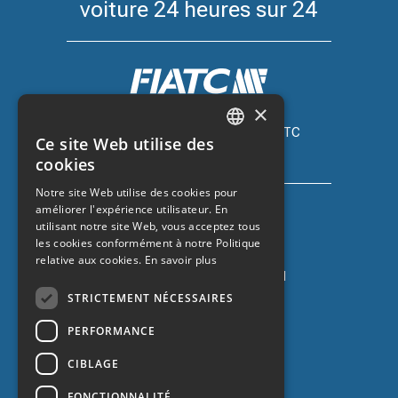
voiture 24 heures sur 24
×
Assurance automobile avec FIATC
Ce site Web utilise des
+34 918 66 98 06
CATALAN
cookies
SPANISH
Notre site Web utilise des cookies pour
améliorer l'expérience utilisateur. En
ENGLISH
utilisant notre site Web, vous acceptez tous
FRENCH
les cookies conformément à notre Politique
relative aux cookies.
En savoir plus
Assurance auto avec ZURICH
+34 932 67 10 40
STRICTEMENT NÉCESSAIRES
PERFORMANCE
CIBLAGE
FONCTIONNALITÉ