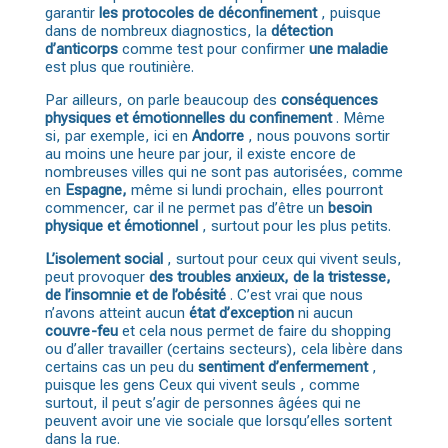
garantir
les protocoles de déconfinement
, puisque
dans de nombreux diagnostics, la
détection
d’anticorps
comme test pour confirmer
une maladie
est plus que routinière.
Par ailleurs, on parle beaucoup des
conséquences
physiques et émotionnelles
du confinement
. Même
si, par exemple, ici en
Andorre
, nous pouvons sortir
au moins une heure par jour, il existe encore de
nombreuses villes qui ne sont pas autorisées, comme
en
Espagne,
même si lundi prochain, elles pourront
commencer, car il ne permet pas d’être un
besoin
physique et émotionnel
, surtout pour les plus petits.
L’isolement social
, surtout pour ceux qui vivent seuls,
peut provoquer
des troubles anxieux, de la tristesse,
de l’insomnie et de l’obésité
. C’est vrai que nous
n’avons atteint aucun
état d’exception
ni aucun
couvre-feu
et cela nous permet de faire du shopping
ou d’aller travailler (certains secteurs), cela libère dans
certains cas un peu du
sentiment d’enfermement
,
puisque les gens Ceux qui vivent seuls , comme
surtout, il peut s’agir de personnes âgées qui ne
peuvent avoir une vie sociale que lorsqu’elles sortent
dans la rue.