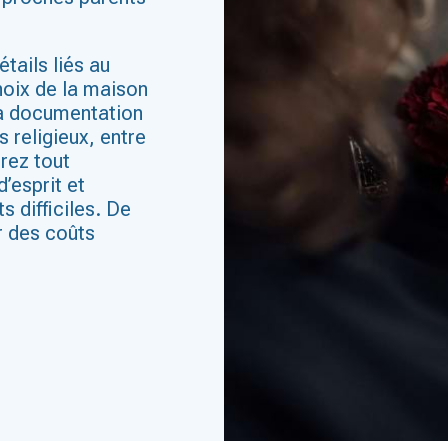
tails liés au
hoix de la maison
 la documentation
 religieux, entre
rez tout
d’esprit et
 difficiles. De
r des coûts