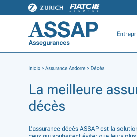
Entrepr
Inicio
>
Assurance Andorre
>
Décès
La meilleure ass
décès
L’assurance décès ASSAP est la solution
ceux qui souhaitent éviter que leurs plu