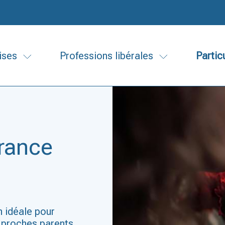
ises
Professions libérales
Partic
urance
 idéale pour
s proches parents