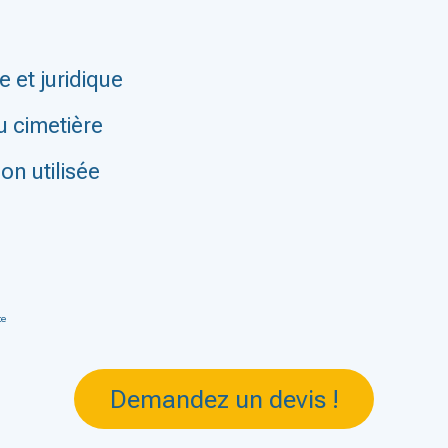
 et juridique
u cimetière
non utilisée
te
Demandez un devis !