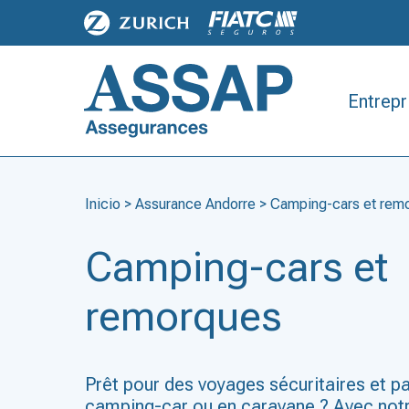
Entrepr
Inicio
>
Assurance Andorre
>
Camping-cars et rem
Camping-cars et
remorques
Prêt pour des voyages sécuritaires et p
camping-car ou en caravane ? Avec not