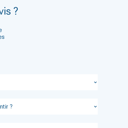
is ?
e
es