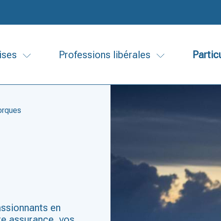
ises
Professions libérales
Partic
orques
assionnants en
re assurance, vos