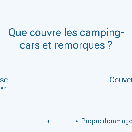
Que couvre les camping-
cars et remorques ?
use
Couver
se*
Propre dommag