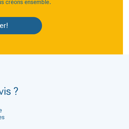
us créons ensemble.
er!
is ?
e
es