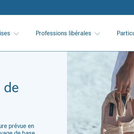
ises
Professions libérales
Partic
 de
ure prévue en
oyage de base,