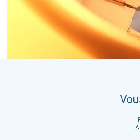
Vou
A