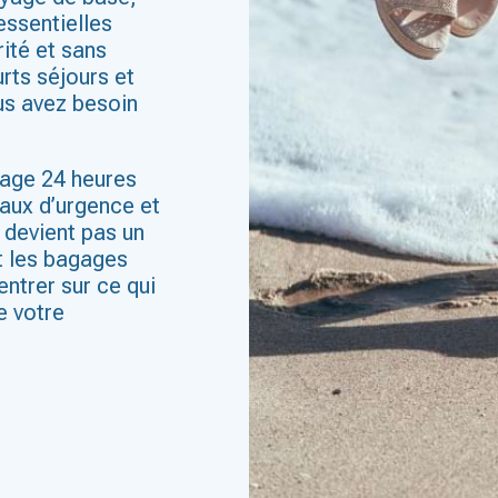
essentielles
ité et sans
urts séjours et
ous avez besoin
yage 24 heures
caux d’urgence et
 devient pas un
t les bagages
ntrer sur ce qui
e votre