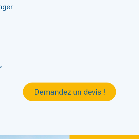
anger
te
Demandez un devis !