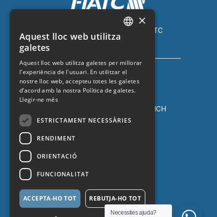
×
Assegurança de cotxe amb FIATC
Aquest lloc web utilitza
+34 918 66 98 06
CATALAN
galetes
SPANISH
Aquest lloc web utilitza galetes per millorar
l'experiència de l'usuari. En utilitzar el
ENGLISH
nostre lloc web, accepteu totes les galetes
FRENCH
d’acord amb la nostra Política de galetes.
Llegir-ne més
Assegurança de cotxe amb ZURICH
+34 932 67 10 40
ESTRICTAMENT NECESSÀRIES
RENDIMENT
ORIENTACIÓ
FUNCIONALITAT
ACCEPTA-HO TOT
REBUTJA-HO TOT
Protecció de dades
Necessites ajuda?