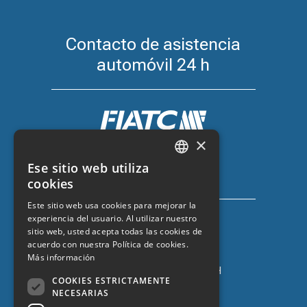
Contacto de asistencia
automóvil 24 h
×
Seguro de coche con FIATC
Ese sitio web utiliza
+34 918 66 98 06
CATALAN
cookies
SPANISH
Este sitio web usa cookies para mejorar la
experiencia del usuario. Al utilizar nuestro
ENGLISH
sitio web, usted acepta todas las cookies de
FRENCH
acuerdo con nuestra Política de cookies.
Más información
Seguro de coche con ZURICH
COOKIES ESTRICTAMENTE
+34 932 67 10 40
NECESARIAS