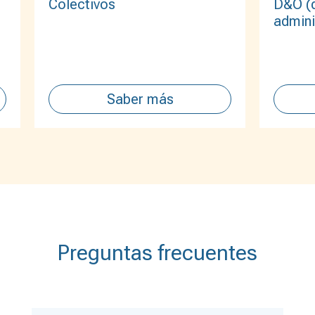
D&O (d
Colectivos
admini
Saber más
Preguntas frecuentes