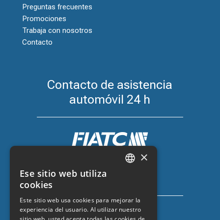
Preguntas frecuentes
Promociones
Trabaja con nosotros
Contacto
Contacto de asistencia
automóvil 24 h
×
Seguro de coche con FIATC
Ese sitio web utiliza
+34 918 66 98 06
CATALAN
cookies
SPANISH
Este sitio web usa cookies para mejorar la
experiencia del usuario. Al utilizar nuestro
ENGLISH
sitio web, usted acepta todas las cookies de