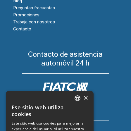
Blog
Preguntas frecuentes
Promociones
Trabaja con nosotros
Contacto
Contacto de asistencia
automóvil 24 h
×
Seguro de coche con FIATC
Ese sitio web utiliza
+34 918 66 98 06
CATALAN
cookies
SPANISH
Este sitio web usa cookies para mejorar la
experiencia del usuario. Al utilizar nuestro
ENGLISH